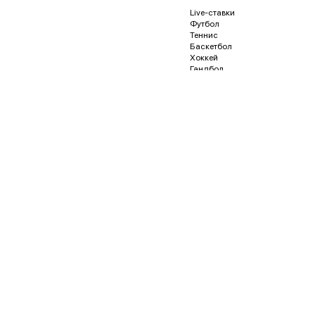
Live-ставки
Футбол
Теннис
Баскетбол
Хоккей
Гандбол
Волейбол
Бейсбол
Регби
Футзал
Гонки и автоспорт
Американский футбол
Гольф
Водное поло
Дартс
Кёрлинг
Песапалло
Пляжный волейбол
Пляжный футбол
Снукер
Флорбол
Бадминтон
Пинг-понг