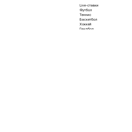
Live-ставки
Футбол
Теннис
Баскетбол
Хоккей
Гандбол
Волейбол
Бейсбол
Регби
Футзал
Гонки и автоспорт
Американский футбол
Гольф
Водное поло
Дартс
Кёрлинг
Песапалло
Пляжный волейбол
Пляжный футбол
Снукер
Флорбол
Бадминтон
Пинг-понг