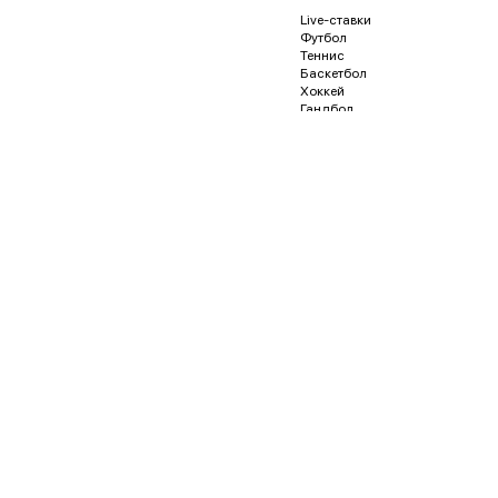
Live-ставки
Футбол
Теннис
Баскетбол
Хоккей
Гандбол
Волейбол
Бейсбол
Регби
Футзал
Гонки и автоспорт
Американский футбол
Гольф
Водное поло
Дартс
Кёрлинг
Песапалло
Пляжный волейбол
Пляжный футбол
Снукер
Флорбол
Бадминтон
Пинг-понг