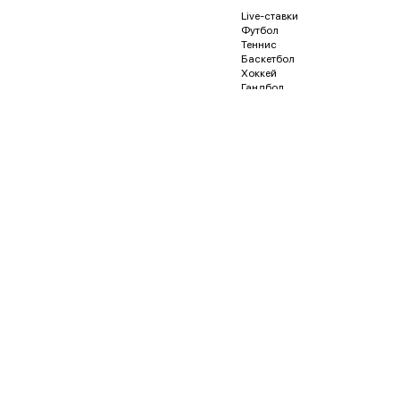
Live-ставки
Футбол
Теннис
Баскетбол
Хоккей
Гандбол
Волейбол
Бейсбол
Регби
Футзал
Гонки и автоспорт
Американский футбол
Гольф
Водное поло
Дартс
Кёрлинг
Песапалло
Пляжный волейбол
Пляжный футбол
Снукер
Флорбол
Бадминтон
Пинг-понг