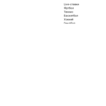
Live-ставки
Футбол
Теннис
Баскетбол
Хоккей
Гандбол
Волейбол
Бейсбол
Регби
Футзал
Гонки и автоспорт
Американский футбол
Гольф
Водное поло
Дартс
Кёрлинг
Песапалло
Пляжный волейбол
Пляжный футбол
Снукер
Флорбол
Бадминтон
Пинг-понг