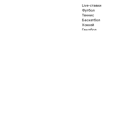
Live-ставки
Футбол
Теннис
Баскетбол
Хоккей
Гандбол
Волейбол
Бейсбол
Регби
Футзал
Гонки и автоспорт
Американский футбол
Гольф
Водное поло
Дартс
Кёрлинг
Песапалло
Пляжный волейбол
Пляжный футбол
Снукер
Флорбол
Бадминтон
Пинг-понг