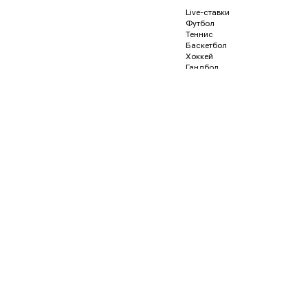
Live-ставки
Футбол
Теннис
Баскетбол
Хоккей
Гандбол
Волейбол
Бейсбол
Регби
Футзал
Гонки и автоспорт
Американский футбол
Гольф
Водное поло
Дартс
Кёрлинг
Песапалло
Пляжный волейбол
Пляжный футбол
Снукер
Флорбол
Бадминтон
Пинг-понг