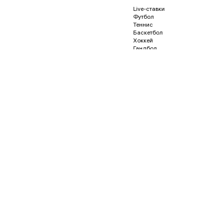
Live-ставки
Футбол
Теннис
Баскетбол
Хоккей
Гандбол
Волейбол
Бейсбол
Регби
Футзал
Гонки и автоспорт
Американский футбол
Гольф
Водное поло
Дартс
Кёрлинг
Песапалло
Пляжный волейбол
Пляжный футбол
Снукер
Флорбол
Бадминтон
Пинг-понг