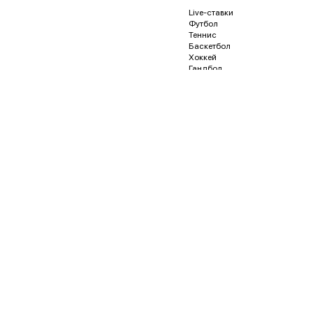
Live-ставки
Футбол
Теннис
Баскетбол
Хоккей
Гандбол
Волейбол
Бейсбол
Регби
Футзал
Гонки и автоспорт
Американский футбол
Гольф
Водное поло
Дартс
Кёрлинг
Песапалло
Пляжный волейбол
Пляжный футбол
Снукер
Флорбол
Бадминтон
Пинг-понг