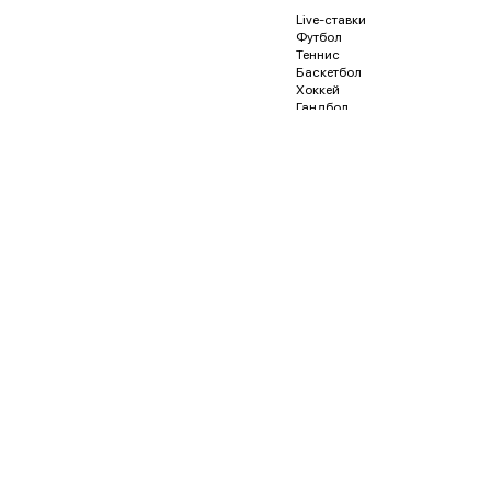
Live-ставки
Футбол
Теннис
Баскетбол
Хоккей
Гандбол
Волейбол
Бейсбол
Регби
Футзал
Гонки и автоспорт
Американский футбол
Гольф
Водное поло
Дартс
Кёрлинг
Песапалло
Пляжный волейбол
Пляжный футбол
Снукер
Флорбол
Бадминтон
Пинг-понг