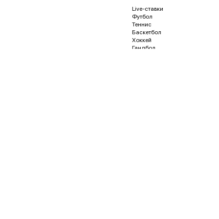
Live-ставки
Футбол
Теннис
Баскетбол
Хоккей
Гандбол
Волейбол
Бейсбол
Регби
Футзал
Гонки и автоспорт
Американский футбол
Гольф
Водное поло
Дартс
Кёрлинг
Песапалло
Пляжный волейбол
Пляжный футбол
Снукер
Флорбол
Бадминтон
Пинг-понг