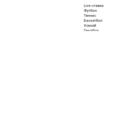
Live-ставки
Футбол
Теннис
Баскетбол
Хоккей
Гандбол
Волейбол
Бейсбол
Регби
Футзал
Гонки и автоспорт
Американский футбол
Гольф
Водное поло
Дартс
Кёрлинг
Песапалло
Пляжный волейбол
Пляжный футбол
Снукер
Флорбол
Бадминтон
Пинг-понг