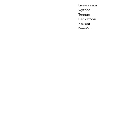
Live-ставки
Футбол
Теннис
Баскетбол
Хоккей
Гандбол
Волейбол
Бейсбол
Регби
Футзал
Гонки и автоспорт
Американский футбол
Гольф
Водное поло
Дартс
Кёрлинг
Песапалло
Пляжный волейбол
Пляжный футбол
Снукер
Флорбол
Бадминтон
Пинг-понг